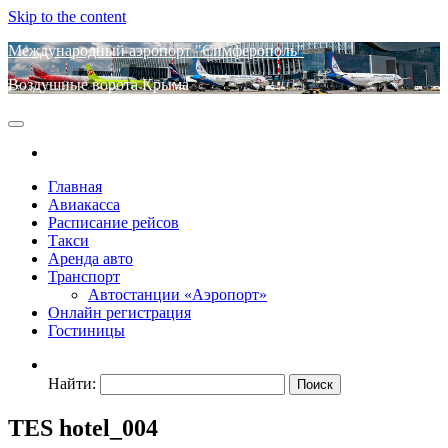
Skip to the content
Международный аэропорт "Симферополь"
Воздушные ворота Крыма
Главная
Авиакасса
Расписание рейсов
Такси
Аренда авто
Транспорт
Автостанции «Аэропорт»
Онлайн регистрация
Гостиницы
Найти:
TES hotel_004