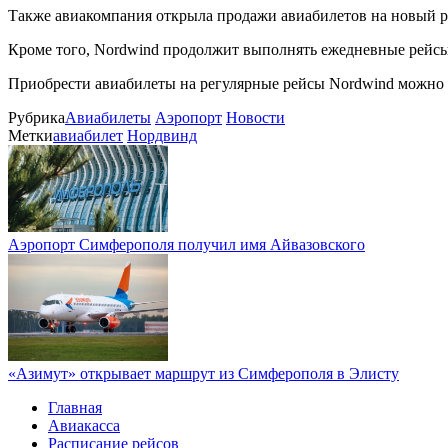
Также авиакомпания открыла продажи авиабилетов на новый 
Кроме того, Nordwind продолжит выполнять ежедневные рейсы
Приобрести авиабилеты на регулярные рейсы Nordwind можно 
Рубрика
Авиабилеты
Аэропорт
Новости
Метки
авиабилет
Нордвинд
Аэропорт Симферополя получил имя Айвазовского
«Азимут» открывает маршрут из Симферополя в Элисту
Главная
Авиакасса
Расписание рейсов