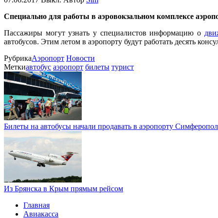
Специально для работы в аэровокзальном комплексе аэро
Пассажиры могут узнать у специалистов информацию о
дви
автобусов. Этим летом в аэропорту будут работать десять консу
Рубрика
Аэропорт
Новости
Метки
автобус
аэропорт
билеты
турист
Билеты на автобусы начали продавать в аэропорту Симферопол
Из Брянска в Крым прямым рейсом
Главная
Авиакасса