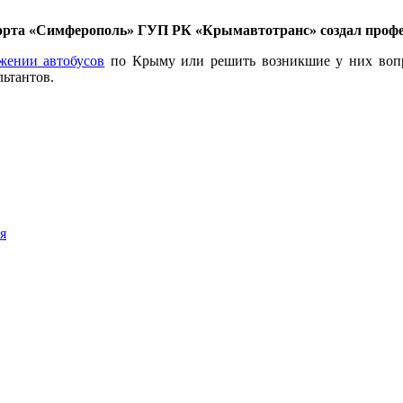
порта «Симферополь» ГУП РК «Крымавтотранс» создал проф
жении автобусов
по Крыму или решить возникшие у них вопро
льтантов.
я