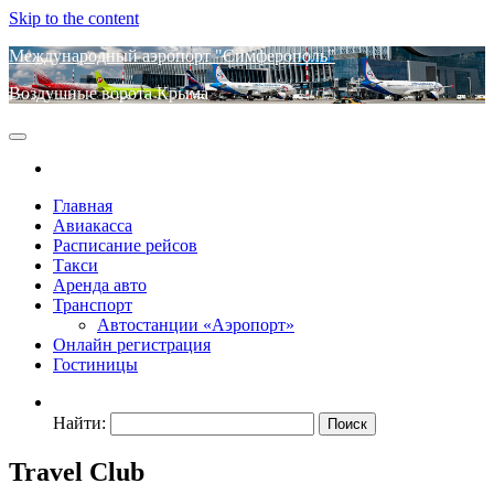
Skip to the content
Международный аэропорт "Симферополь"
Воздушные ворота Крыма
Главная
Авиакасса
Расписание рейсов
Такси
Аренда авто
Транспорт
Автостанции «Аэропорт»
Онлайн регистрация
Гостиницы
Найти:
Travel Club