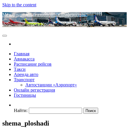
Skip to the content
Международный аэропорт "Симферополь"
Воздушные ворота Крыма
Главная
Авиакасса
Расписание рейсов
Такси
Аренда авто
Транспорт
Автостанции «Аэропорт»
Онлайн регистрация
Гостиницы
Найти:
shema_ploshadi