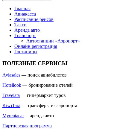
Главная
Авиакасса
Расписание рейсов
Такси
Аренда авто
Транспорт
Автостанции «Аэропорт»
Онлайн регистрация
Гостиницы
ПОЛЕЗНЫЕ СЕРВИСЫ
Aviasales
— поиск авиабилетов
Hotellook
— бронирование отелей
Travelata
— гипермаркет туров
KiwiTaxi
— трансферы из аэропорта
Myrentacar
— аренда авто
Партнерская программа