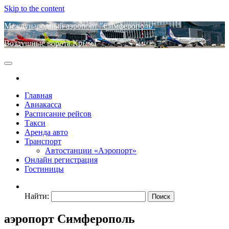
Skip to the content
Международный аэропорт "Симферополь"
Воздушные ворота Крыма
Главная
Авиакасса
Расписание рейсов
Такси
Аренда авто
Транспорт
Автостанции «Аэропорт»
Онлайн регистрация
Гостиницы
Найти:
аэропорт Симферополь