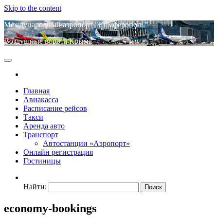
Skip to the content
Международный аэропорт "Симферополь"
Воздушные ворота Крыма
Главная
Авиакасса
Расписание рейсов
Такси
Аренда авто
Транспорт
Автостанции «Аэропорт»
Онлайн регистрация
Гостиницы
Найти:
economy-bookings