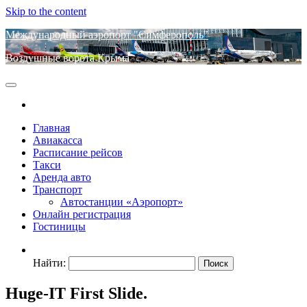
Skip to the content
Международный аэропорт "Симферополь"
Воздушные ворота Крыма
Главная
Авиакасса
Расписание рейсов
Такси
Аренда авто
Транспорт
Автостанции «Аэропорт»
Онлайн регистрация
Гостиницы
Найти:
Huge-IT First Slide.