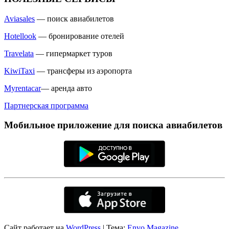
Aviasales
— поиск авиабилетов
Hotellook
— бронирование отелей
Travelata
— гипермаркет туров
KiwiTaxi
— трансферы из аэропорта
Myrentacar
— аренда авто
Партнерская программа
Мобильное приложение для поиска авиабилетов
Сайт работает на
WordPress
|
Тема:
Envo Magazine