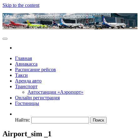
Skip to the content
Международный аэропорт "Симферополь"
Воздушные ворота Крыма
Главная
Авиакасса
Расписание рейсов
Такси
Аренда авто
Транспорт
Автостанции «Аэропорт»
Онлайн регистрация
Гостиницы
Найти:
Airport_sim _1